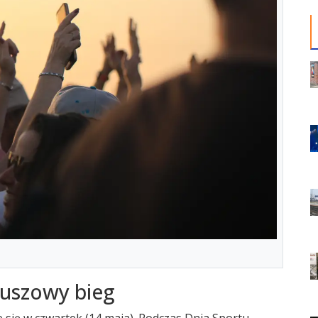
euszowy bieg
się w czwartek (14 maja). Podczas Dnia Sportu