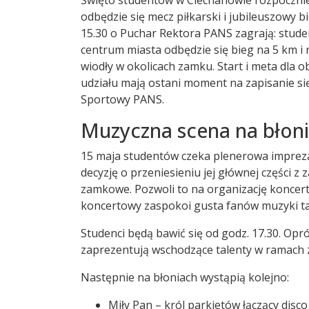
odbędzie się mecz piłkarski i jubileuszowy b
15.30 o Puchar Rektora PANS zagrają: stude
centrum miasta odbędzie się bieg na 5 km i 
wiodły w okolicach zamku. Start i meta dla o
udziału mają ostani moment na zapisanie si
Sportowy PANS.
Muzyczna scena na błon
15 maja studentów czeka plenerowa impreza
decyzję o przeniesieniu jej głównej części 
zamkowe. Pozwoli to na organizację koncer
koncertowy zaspokoi gusta fanów muzyki ta
Studenci będą bawić się od godz. 17.30. Opr
zaprezentują wschodzące talenty w ramac
Następnie na błoniach wystąpią kolejno:
Miły Pan – król parkietów łączący dis