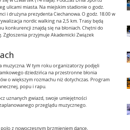
ieg ulicami miasta. Na miejskim stadionie o godz.
nci i drużyna prezydenta Ciechanowa. O godz. 18.00 w
rywalizacja nordic walking na 2,5 km. Trasy będą
bu konkurencji znajdą się na błoniach. Chętni do
ę. Zgłoszenia przyjmuje Akademicki Związek
iach
 muzyczna. W tym roku organizatorzy podjęli
z zamkowego dziedzińca na przestronne błonia
tów o większym rozmachu niż dotychczas. Program
necznej, popu i rapu.
ócz uznanych gwiazd, swoje umiejętności
h zaplanowanego przeglądu muzycznego.
co polo z nowoczesnym brzmieniem dance,