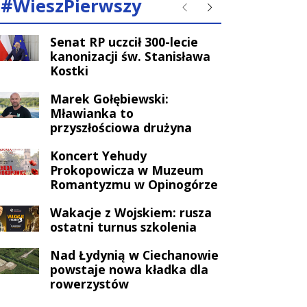
#WieszPierwszy
Poprzednie
Następne
Senat RP uczcił 300-lecie
kanonizacji św. Stanisława
Kostki
Marek Gołębiewski:
Mławianka to
przyszłościowa drużyna
Koncert Yehudy
Prokopowicza w Muzeum
Romantyzmu w Opinogórze
Wakacje z Wojskiem: rusza
ostatni turnus szkolenia
Nad Łydynią w Ciechanowie
powstaje nowa kładka dla
rowerzystów