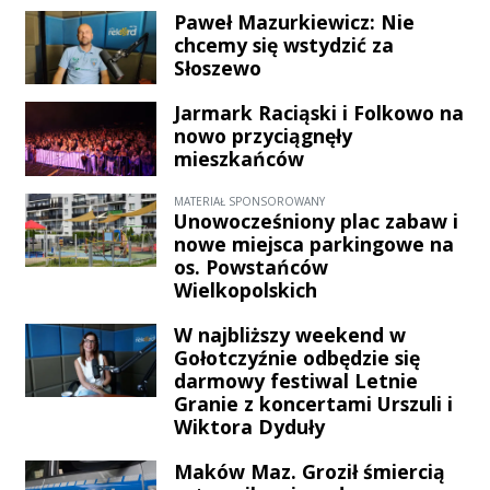
zginęła na miejscu po wejściu pod
facebookowym profilu ks. Marka
Paweł Mazurkiewicz: Nie
pociąg relacji Łódź – Kołobrzeg.
chcemy się wstydzić za
Świgońskiego.
Ruch na tej kluczowej magistrali
Słoszewo
kolejowej, zaraz po wypadku,
Jarmark Raciąski i Folkowo na
został całkowicie wstrzymany.
nowo przyciągnęły
Skutki to gigantyczne opóźnienia
mieszkańców
oraz liczne odwołane kursy, co
bezpośrednio dotyka mieszkańców
MATERIAŁ SPONSOROWANY
Unowocześniony plac zabaw i
naszego regionu.
nowe miejsca parkingowe na
os. Powstańców
Wielkopolskich
W najbliższy weekend w
Gołotczyźnie odbędzie się
darmowy festiwal Letnie
Granie z koncertami Urszuli i
Wiktora Dyduły
Maków Maz. Groził śmiercią