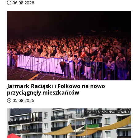
Data dodania artykułu:
06.08.2026
Jarmark Raciąski i Folkowo na nowo
przyciągnęły mieszkańców
Data dodania artykułu:
05.08.2026
MATERIAŁ SPONSOROWANY