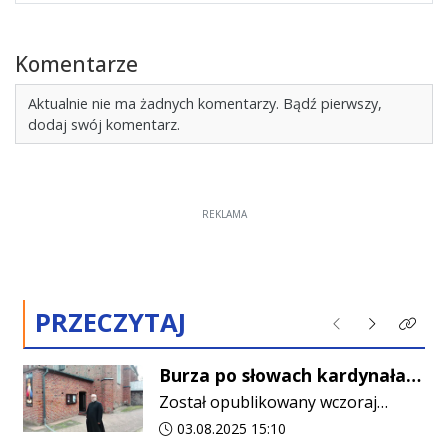
Komentarze
Aktualnie nie ma żadnych komentarzy. Bądź pierwszy,
dodaj swój komentarz.
REKLAMA
PRZECZYTAJ
Poprzednie
Następne
Kliknij
Burza po słowach kardynała
Krajewskiego. Proboszcz z
Został opublikowany wczoraj
Gołymina opublikował list
późnym wieczorem, a już
Data dodania artykułu:
03.08.2025 15:10
otwarty