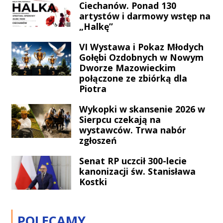
Skutki to gigantyczne opóźnienia
Ciechanów. Ponad 130
oraz liczne odwołane kursy, co
artystów i darmowy wstęp na
bezpośrednio dotyka mieszkańców
„Halkę”
naszego regionu.
VI Wystawa i Pokaz Młodych
Gołębi Ozdobnych w Nowym
Dworze Mazowieckim
połączone ze zbiórką dla
Piotra
Wykopki w skansenie 2026 w
Sierpcu czekają na
wystawców. Trwa nabór
zgłoszeń
Senat RP uczcił 300-lecie
kanonizacji św. Stanisława
Kostki
POLECAMY