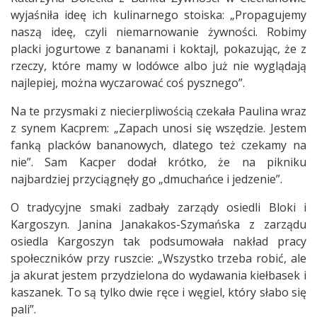
wyjaśniła ideę ich kulinarnego stoiska: „Propagujemy
naszą ideę, czyli niemarnowanie żywności. Robimy
placki jogurtowe z bananami i koktajl, pokazując, że z
rzeczy, które mamy w lodówce albo już nie wyglądają
najlepiej, można wyczarować coś pysznego”.
Na te przysmaki z niecierpliwością czekała Paulina wraz
z synem Kacprem: „Zapach unosi się wszędzie. Jestem
fanką placków bananowych, dlatego też czekamy na
nie”. Sam Kacper dodał krótko, że na pikniku
najbardziej przyciągnęły go „dmuchańce i jedzenie”.
O tradycyjne smaki zadbały zarządy osiedli Bloki i
Kargoszyn. Janina Janakakos-Szymańska z zarządu
osiedla Kargoszyn tak podsumowała nakład pracy
społeczników przy ruszcie: „Wszystko trzeba robić, ale
ja akurat jestem przydzielona do wydawania kiełbasek i
kaszanek. To są tylko dwie ręce i węgiel, który słabo się
pali”.