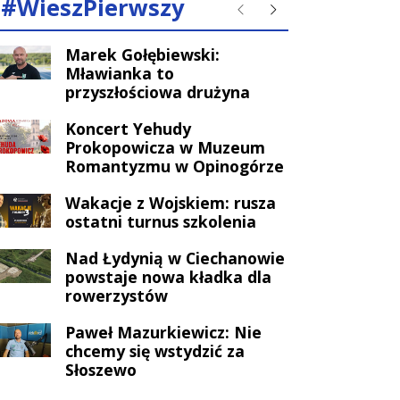
#WieszPierwszy
Poprzednie
Następne
Marek Gołębiewski:
Mławianka to
przyszłościowa drużyna
Koncert Yehudy
Prokopowicza w Muzeum
Romantyzmu w Opinogórze
Wakacje z Wojskiem: rusza
ostatni turnus szkolenia
Nad Łydynią w Ciechanowie
powstaje nowa kładka dla
rowerzystów
Paweł Mazurkiewicz: Nie
chcemy się wstydzić za
Słoszewo