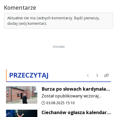
Komentarze
Aktualnie nie ma żadnych komentarzy. Bądź pierwszy,
dodaj swój komentarz.
REKLAMA
PRZECZYTAJ
Poprzednie
Następne
Kliknij
Burza po słowach kardynała
Krajewskiego. Proboszcz z
Został opublikowany wczoraj
Gołymina opublikował list
późnym wieczorem, a już
Data dodania artykułu:
03.08.2025 15:10
otwarty
kilkadziesiąt osób wyraziło pod nim
Ciechanów ogłasza kalendarz
swoje poparcie (liczba ta stale