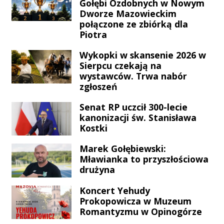
pociąg relacji Łódź – Kołobrzeg.
Gołębi Ozdobnych w Nowym
Świgońskiego.
Ruch na tej kluczowej magistrali
Dworze Mazowieckim
połączone ze zbiórką dla
kolejowej, zaraz po wypadku,
Piotra
został całkowicie wstrzymany.
Skutki to gigantyczne opóźnienia
Wykopki w skansenie 2026 w
oraz liczne odwołane kursy, co
Sierpcu czekają na
bezpośrednio dotyka mieszkańców
wystawców. Trwa nabór
naszego regionu.
zgłoszeń
Senat RP uczcił 300-lecie
kanonizacji św. Stanisława
Kostki
Marek Gołębiewski:
Mławianka to przyszłościowa
drużyna
Koncert Yehudy
Prokopowicza w Muzeum
Romantyzmu w Opinogórze