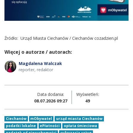
Źródło:
Urząd Miasta Ciechanów / Ciechanów cozadzien.pl
Więcej o autorze / autorach:
Magdalena Walczak
reporter, redaktor
Data dodania:
Wyświetleń:
08.07.2026 09:27
49
Ciechanów
mObywatel
urząd miasta Ciechanów
podatki lokalne
ePłatności
opłata śmieciowa
podatek od nieruchomości
cyfryzacja usług