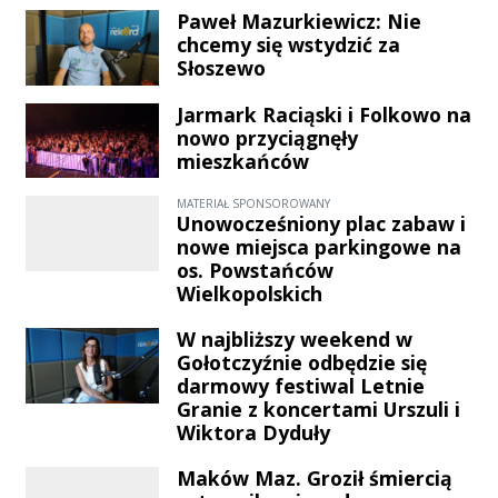
zginęła na miejscu po wejściu pod
facebookowym profilu ks. Marka
Paweł Mazurkiewicz: Nie
pociąg relacji Łódź – Kołobrzeg.
chcemy się wstydzić za
Świgońskiego.
Ruch na tej kluczowej magistrali
Słoszewo
kolejowej, zaraz po wypadku,
Jarmark Raciąski i Folkowo na
został całkowicie wstrzymany.
nowo przyciągnęły
Skutki to gigantyczne opóźnienia
mieszkańców
oraz liczne odwołane kursy, co
bezpośrednio dotyka mieszkańców
MATERIAŁ SPONSOROWANY
Unowocześniony plac zabaw i
naszego regionu.
nowe miejsca parkingowe na
os. Powstańców
Wielkopolskich
W najbliższy weekend w
Gołotczyźnie odbędzie się
darmowy festiwal Letnie
Granie z koncertami Urszuli i
Wiktora Dyduły
Maków Maz. Groził śmiercią