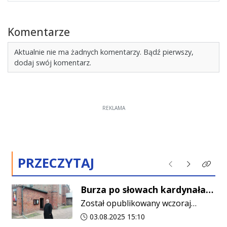
Komentarze
Aktualnie nie ma żadnych komentarzy. Bądź pierwszy,
dodaj swój komentarz.
REKLAMA
PRZECZYTAJ
Poprzednie
Następne
Kliknij
Burza po słowach kardynała
Krajewskiego. Proboszcz z
Został opublikowany wczoraj
Gołymina opublikował list
późnym wieczorem, a już
Data dodania artykułu:
03.08.2025 15:10
otwarty