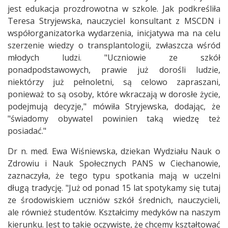
jest edukacja prozdrowotna w szkole. Jak podkreśliła
Teresa Stryjewska, nauczyciel konsultant z MSCDN i
współorganizatorka wydarzenia, inicjatywa ma na celu
szerzenie wiedzy o transplantologii, zwłaszcza wśród
młodych ludzi. "Uczniowie ze szkół
ponadpodstawowych, prawie już dorośli ludzie,
niektórzy już pełnoletni, są celowo zapraszani,
ponieważ to są osoby, które wkraczają w dorosłe życie,
podejmują decyzje," mówiła Stryjewska, dodając, że
"świadomy obywatel powinien taką wiedzę też
posiadać."
Dr n. med. Ewa Wiśniewska, dziekan Wydziału Nauk o
Zdrowiu i Nauk Społecznych PANS w Ciechanowie,
zaznaczyła, że tego typu spotkania mają w uczelni
długą tradycję. "Już od ponad 15 lat spotykamy się tutaj
ze środowiskiem uczniów szkół średnich, nauczycieli,
ale również studentów. Kształcimy medyków na naszym
kierunku. Jest to takie oczywiste, że chcemy kształtować