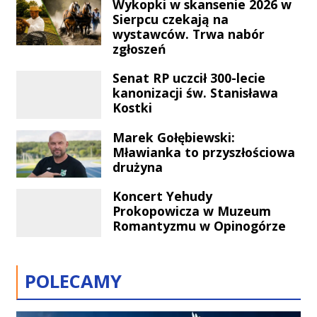
Wykopki w skansenie 2026 w
oraz liczne odwołane kursy, co
Sierpcu czekają na
bezpośrednio dotyka mieszkańców
wystawców. Trwa nabór
naszego regionu.
zgłoszeń
Senat RP uczcił 300-lecie
kanonizacji św. Stanisława
Kostki
Marek Gołębiewski:
Mławianka to przyszłościowa
drużyna
Koncert Yehudy
Prokopowicza w Muzeum
Romantyzmu w Opinogórze
POLECAMY