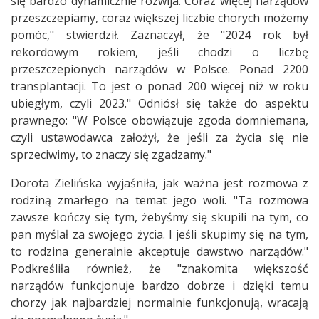
się bardzo dynamicznie rozwija. Coraz więcej narządów
przeszczepiamy, coraz większej liczbie chorych możemy
pomóc," stwierdził. Zaznaczył, że "2024 rok był
rekordowym rokiem, jeśli chodzi o liczbę
przeszczepionych narządów w Polsce. Ponad 2200
transplantacji. To jest o ponad 200 więcej niż w roku
ubiegłym, czyli 2023." Odniósł się także do aspektu
prawnego: "W Polsce obowiązuje zgoda domniemana,
czyli ustawodawca założył, że jeśli za życia się nie
sprzeciwimy, to znaczy się zgadzamy."
Dorota Zielińska wyjaśniła, jak ważna jest rozmowa z
rodziną zmarłego na temat jego woli. "Ta rozmowa
zawsze kończy się tym, żebyśmy się skupili na tym, co
pan myślał za swojego życia. I jeśli skupimy się na tym,
to rodzina generalnie akceptuje dawstwo narządów."
Podkreśliła również, że "znakomita większość
narządów funkcjonuje bardzo dobrze i dzięki temu
chorzy jak najbardziej normalnie funkcjonują, wracają