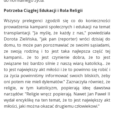
do normalnego życia."
Potrzeba Ciągłej Edukacji i Rola Religii
Wszyscy prelegenci zgodzili się co do konieczności
prowadzenia kampanii społecznych i edukacji na temat
transplantacji. "Ja myślę, że każdy z nas," powiedziała
Dorota Zielińska, "jak pan (reporter) wróci dzisiaj do
domu, to może pan porozmawiać ze swoimi sąsiadami,
ze swoją rodziną i to jest taka najlepsza część tej
kampanii... że to jest czynienie dobra, że to jest
związane też bardzo silnie z naszą wiarą katolicką... że
to jest największy akt miłości i że to powinno się robić i
za życia powinniśmy informować swoich bliskich, żeby
oni potem nie mieli dylematów." Zaznaczyła również, że
religie, w tym katolicyzm, popierają ideę dawstwa
narządów: "Religie wręcz popierają. Nawet Jan Paweł II
wydał encyklikę na ten temat, że to jest największy akt
miłości, jaki można okazać drugiemu człowiekowi."