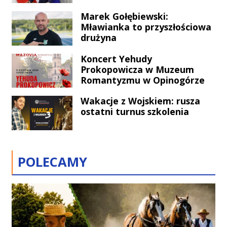
bezpośrednio dotyka mieszkańców
naszego regionu.
Marek Gołębiewski:
Mławianka to przyszłościowa
drużyna
Koncert Yehudy
Prokopowicza w Muzeum
Romantyzmu w Opinogórze
Wakacje z Wojskiem: rusza
ostatni turnus szkolenia
POLECAMY