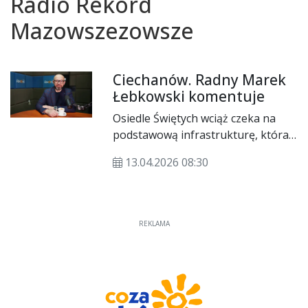
Radio Rekord
Mazowszezowsze
Ciechanów. Radny Marek
Łebkowski komentuje
Osiedle Świętych wciąż czeka na
podstawową infrastrukturę, która
poprawi bezpieczeństwo
13.04.2026 08:30
mieszkańców. Radny Marek
Łebkowski w Rozmowie Radia
Rekord ocenia też pierwsze efekty
nocnej prohibicji i mówi o
REKLAMA
projektach obywatelskich, które
jego zdaniem w ogóle nie powinny
trafić pod głosowanie
mieszkańców. Zachęcamy do
wysłuchania pełnego nagrania