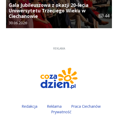
Gala Jubileuszowa z okazji 20-lecia
Uniwersytetu Trzeciego Wieku w
Liczba zdj
Ciechanowie
44
Data dodania galerii:
30.06.2026
REKLAMA
Redakcja
Reklama
Praca Ciechanów
Prywatność