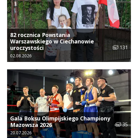
82 rocznica Powstania
Warszawskiego w Ciechanowie
Liczba zdjęć
uroczystości
131
Data dodania galerii:
02.08.2026
Gala Boksu Olimpijskiego Championy
Liczba zdj
Mazowsza 2026
35
Data dodania galerii:
20.07.2026