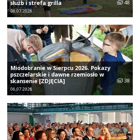
Liczba zdj
służb i strefa grilla
48
Data dodania galerii:
06.07.2026
Miodobranie w Sierpcu 2026. Pokazy
pszczelarskie i dawne rzemiosło w
Liczba zdj
skansenie [ZDJĘCIA]
38
Data dodania galerii:
06.07.2026