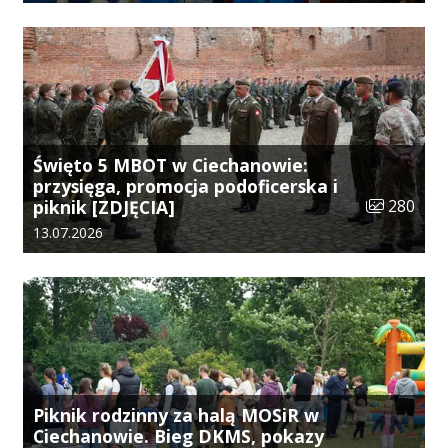
Święto 5 MBOT w Ciechanowie:
przysięga, promocja podoficerska i
Liczba zdjęć
piknik [ZDJĘCIA]
280
Data dodania galerii:
13.07.2026
Piknik rodzinny za halą MOSiR w
Ciechanowie. Bieg DKMS, pokazy